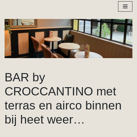
Spring
naar
de
inhoud
BAR by
CROCCANTINO met
terras en airco binnen
bij heet weer…